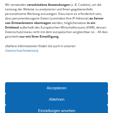
E-Mail: kontakt@teamtosse.de
Wir verwenden
verschiedene Anwendungen
(z. B. Cookies), um die
Tel: +49 89 414175290
Leistung der Website zu analysieren und Ihnen gegebenenfalls
personalisierte Werbung anzuzeigen. Dazu kann es erforderlich sein,
dass personenbezogene Daten (zumindest Ihre IP-Adresse)
an Server
von Drittanbietern übertragen
werden, möglicherweise
in ein
teamtosse GmbH
Drittland
außerhalb des Europäischen Wirtschaftsraums (EWR), dessen
Datenschutzniveau nicht mit dem europäischen vergleichbar ist. - All dies
Kistlerhofstraße 70 | Gebäude 88 | 81379
geschieht
nur mit Ihrer Einwilligung
.
München
(Nähere Informationen finden Sie auch in unseren
Datenschutzhinweisen
).
E-Mail:
kontakt@teamtosse.de
Tel:
+49 89 414175290
Impressum
Datenschutzerklärung
Akzeptieren
Cookie-Richtlinie (EU)
Ablehnen
Cookie-Einstellungen ändern
Einstellungen ansehen